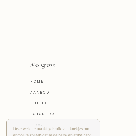
Save my name, email, and website in this brow
Navigatie
HOME
AANBOD
BRUILOFT
FOTOSHOOT
BLOG
Deze website maakt gebruik van koekjes om
ervoor te zorgen dat je de beste ervaring hebt.