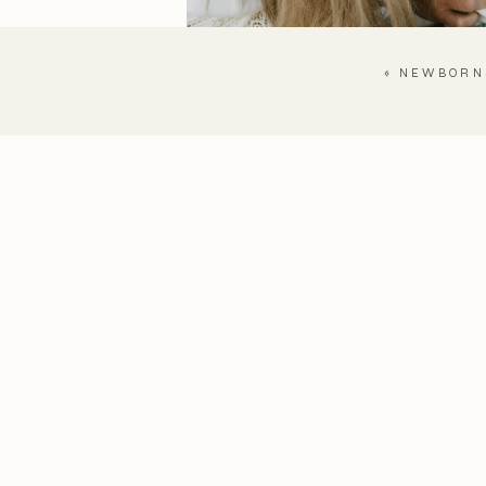
«
NEWBORN
Name
*
Email
*
Website